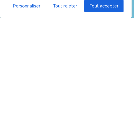
Personnaliser
Tout rejeter
Tout accepter
Pour les parents
Nous voulons aider les parents à trouver du confort
dans ce rôle, qu’ils soient clients ou non de la crèche.
Il est possible pour les parents et entreprises intéressés
d’acheter l’inscription à cette formation