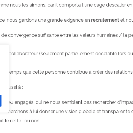
mme nous les aimons, car il comportait une cage d’escalier en
ance, nous gardons une grande exigence en
recrutement
et nou
as de convergence suffisante entre les valeurs humaines / la p
lle du collaborateur (seulement partiellement décelable lors d
fil du temps que cette personne contribue à créer des relations
s aussi à :
res peu engagés, qui ne nous semblent pas rechercher d’impac
s cherchons à lui donner une vision globale et transparente d
ait le reste… ou non