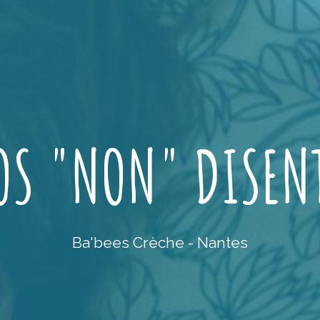
OS "NON" DISEN
Ba'bees Crèche - Nantes