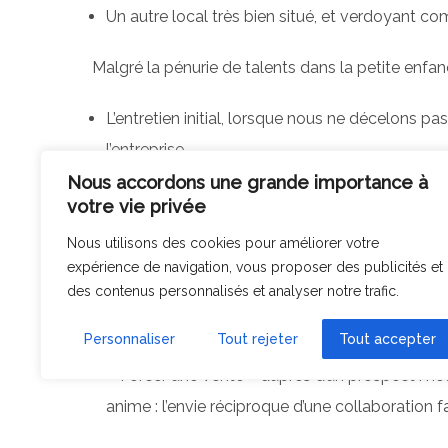
Un autre local très bien situé, et verdoyant co
Malgré la pénurie de talents dans la petite enf
L’entretien initial, lorsque nous ne décelons p
l’entreprise.
La période d’essai, si la posture professionne
Nous accordons une grande importance à
votre vie privée
pédagogique Happy Babees,
La collaboration dans la durée, s’il s’avère au 
Nous utilisons des cookies pour améliorer votre
expérience de navigation, vous proposer des publicités et
des contenus personnalisés et analyser notre trafic.
Pour nos
relations partenaires
, nous nous refuson
Personnaliser
Tout rejeter
Tout accepter
Collaborer avec des fournisseurs ou prestatai
« Forcer une vente » auprès d’un prospect : nou
anime : l’envie réciproque d’une collaboration f