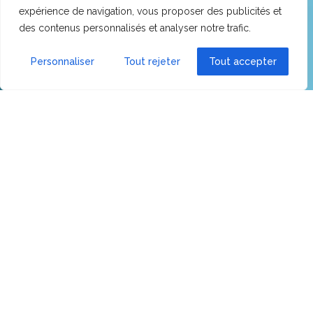
expérience de navigation, vous proposer des publicités et
des contenus personnalisés et analyser notre trafic.
Personnaliser
Tout rejeter
Tout accepter
Préambule : nos crèches ne
sont pas labellisées AMI
Volontairement, nous ne cherchons pas à faire
labelliser nos crèches par l’AMI (Association Montessori