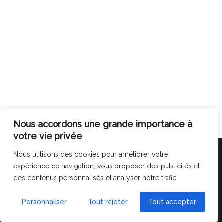
Nous accordons une grande importance à
votre vie privée
Nous utilisons des cookies pour améliorer votre
Crèche Inter-Entreprises
expérience de navigation, vous proposer des publicités et
des contenus personnalisés et analyser notre trafic.
Innovante, Nantes
MENTIONS LÉGALES
-
PLAN DE SITE
Personnaliser
Tout rejeter
Tout accepter