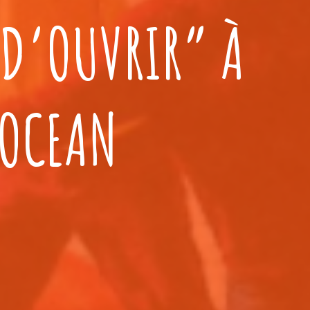
 D’OUVRIR” À
 OCEAN